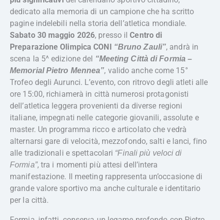
dedicato alla memoria di un campione che ha scritto
pagine indelebili nella storia dell’atletica mondiale.
Sabato 30 maggio 2026
, presso il
Centro di
Preparazione Olimpica CONI
, andrà in
“Bruno Zauli”
scena la 5^ edizione del
“Meeting Città di Formia –
, valido anche come 15°
Memorial Pietro Mennea”
Trofeo degli Aurunci. L’evento, con ritrovo degli atleti alle
ore 15:00, richiamerà in città numerosi protagonisti
dell’atletica leggera provenienti da diverse regioni
italiane, impegnati nelle categorie giovanili, assolute e
master. Un programma ricco e articolato che vedrà
alternarsi gare di velocità, mezzofondo, salti e lanci, fino
alle tradizionali e spettacolari
“Finali più veloci di
, tra i momenti più attesi dell’intera
Formia”
manifestazione. Il meeting rappresenta un’occasione di
grande valore sportivo ma anche culturale e identitario
per la città.
Formia, infatti, conserva un legame profondo con Pietro