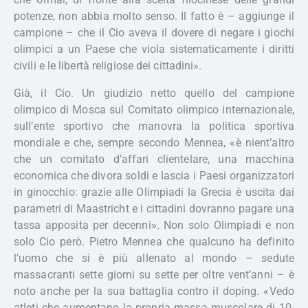
potenze, non abbia molto senso. Il fatto è – aggiunge il
campione – che il Cio aveva il dovere di negare i giochi
olimpici a un Paese che viola sistematicamente i diritti
civili e le libertà religiose dei cittadini».
Già, il Cio. Un giudizio netto quello del campione
olimpico di Mosca sul Comitato olimpico internazionale,
sull’ente sportivo che manovra la politica sportiva
mondiale e che, sempre secondo Mennea, «è nient’altro
che un comitato d’affari clientelare, una macchina
economica che divora soldi e lascia i Paesi organizzatori
in ginocchio: grazie alle Olimpiadi la Grecia è uscita dai
parametri di Maastricht e i cittadini dovranno pagare una
tassa apposita per decenni». Non solo Olimpiadi e non
solo Cio però. Pietro Mennea che qualcuno ha definito
l’uomo che si è più allenato al mondo – sedute
massacranti sette giorni su sette per oltre vent’anni – è
noto anche per la sua battaglia contro il doping. «Vedo
atleti che aumentano la propria massa muscolare di 10-