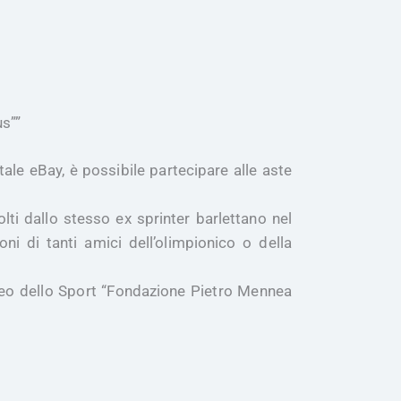
us””
rtale eBay, è possibile partecipare alle aste
lti dallo stesso ex sprinter barlettano nel
ni di tanti amici dell’olimpionico
o
della
useo dello Sport “Fondazione Pietro Mennea