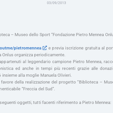
03/09/2013
blioteca – Museo dello Sport “Fondazione Pietro Mennea Onl
aboutme/pietromennea
e previa iscrizione gratuita al po
a Onlus organizza periodicamente.
 appartenuti al leggendario campione Pietro Mennea, racco
onistica
ed
anche in tempi più recenti grazie alle donazio
 insieme alla moglie Manuela Ol
i
vieri.
 favore della realizzazione del progetto “Biblioteca – M
menticabile
“Freccia del Sud”.
 seguenti oggetti, tutti
facenti riferimento a Pietro Mennea
: