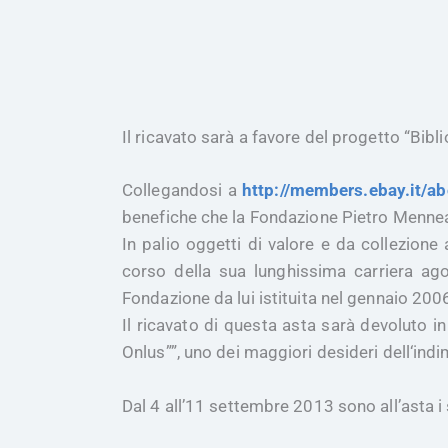
Il ricavato sarà a favore del progetto “Bi
Collegandosi a
http://members.ebay.it/
benefiche che la Fondazione Pietro Menne
In palio oggetti di valore e da collezione
corso della sua lunghissima carriera ag
Fondazione da lui istituita
nel gennaio 2006
Il ricavato di questa asta sarà devoluto
in
Onlus””
,
uno dei
maggiori desideri dell
‘indi
Dal
4
al
l’11 settembre
201
3
sono all’asta i