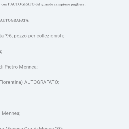
ea con l’AUTOGRAFO del grande campione pugliese;
.C.) AUTOGRAFATA;
 ’96, pezzo per collezionisti;
a;
 di Pietro Mennea;
F Fiorentina) AUTOGRAFATO;
o Mennea;
tro Mennea Oro di Mosca ’80;