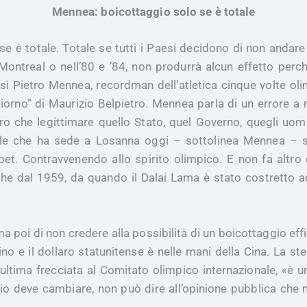
Mennea: boicottaggio solo se è totale
se è totale. Totale se tutti i Paesi decidono di non andare a
Montreal o nell’80 e ’84, non produrrà alcun effetto perch
ì Pietro Mennea, recordman dell’atletica cinque volte olim
iorno” di Maurizio Belpietro. Mennea parla di un errore a
tro che legittimare quello Stato, quel Governo, quegli uo
ale che ha sede a Losanna oggi – sottolinea Mennea – si
et. Contravvenendo allo spirito olimpico. E non fa altro 
e dal 1959, da quando il Dalai Lama è stato costretto ad 
a poi di non credere alla possibilità di un boicottaggio effi
o e il dollaro statunitense è nelle mani della Cina. La s
n’ultima frecciata al Comitato olimpico internazionale, «è 
io deve cambiare, non può dire all’opinione pubblica che no