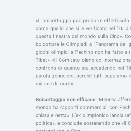
«Il boicottaggio può produrre effetti solo 
come quello che si è verificato nel ’76 a 
questa finestra del mondo sulla Cina». Cos
boicottare le Olimpiadi a “Panorama del g
giochi olimpici a Pechino non ha fatto al
Tibet» «Il Comitato olimpico internazion
confronti di quanto sta accadendo nel Tib
parola genocidio, perché tutti sappiamo ch
milione di morti».
Boicottaggio non efficace
. Mennea afferm
mondo ha rapporti commerciali con Pechin
chiara e netta». L’ex olimpionico lancia u
politica», e conclude sostenendo che «il C