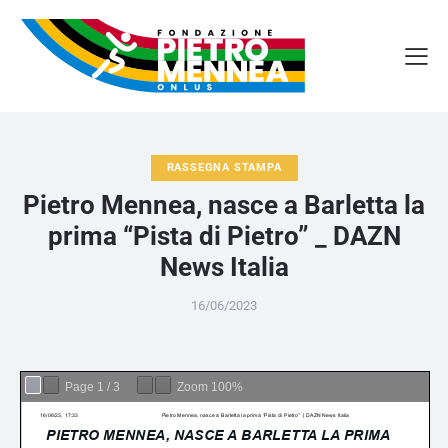
RASSEGNA STAMPA
Pietro Mennea, nasce a Barletta la
prima “Pista di Pietro” _ DAZN
News Italia
16/06/2023
Page
1
/
3
Zoom
100%